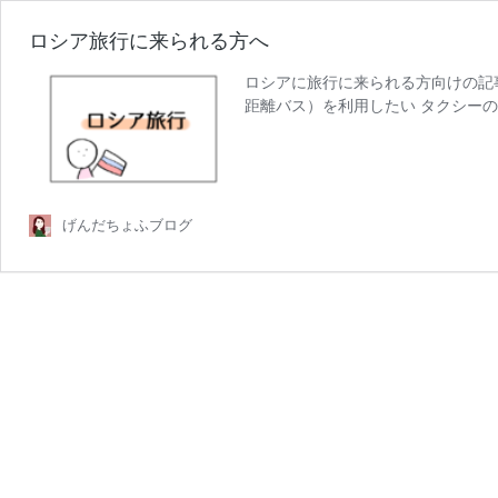
ロシア旅行に来られる方へ
ロシアに旅行に来られる方向けの記事
距離バス）を利用したい タクシーの
ロ
…
続きを読む
シ
ア
旅
行
げんだちょふブログ
に
来
ら
れ
る
方
へ