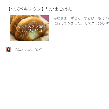
【ウズベキスタン】思い出ごはん
みなさま、ずどらーすとびーちぇ！
に行ってきました。モスクワ発のHI
【ウ
行でし …
続きを読む
ズ
ベ
キ
ス
げんだちょふブログ
タ
ン】
思
い
出
ご
は
ん