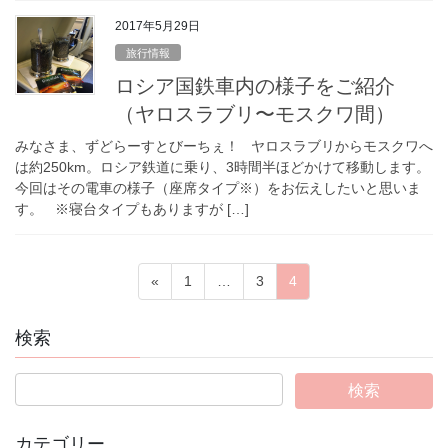
2017年5月29日
旅行情報
ロシア国鉄車内の様子をご紹介
（ヤロスラブリ〜モスクワ間）
みなさま、ずどらーすとびーちぇ！ ヤロスラブリからモスクワへ
は約250km。ロシア鉄道に乗り、3時間半ほどかけて移動します。
今回はその電車の様子（座席タイプ※）をお伝えしたいと思いま
す。 ※寝台タイプもありますが […]
投
固
固
固
«
1
…
3
4
稿
定
定
定
ペ
ペ
ペ
の
検索
ー
ー
ー
ペ
ジ
ジ
ジ
ー
ジ
カテゴリー