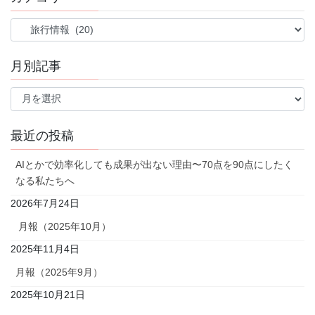
送
り
カ
テ
ゴ
月別記事
リ
ー
月
別
記
事
最近の投稿
AIとかで効率化しても成果が出ない理由〜70点を90点にしたく
なる私たちへ
2026年7月24日
月報（2025年10月）
2025年11月4日
月報（2025年9月）
2025年10月21日