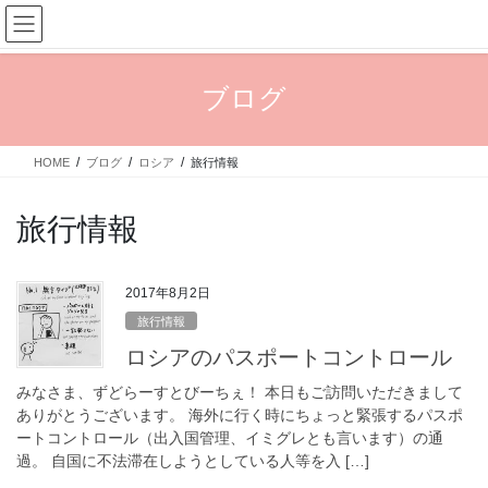
コ
ナ
ン
ビ
テ
ゲ
ン
ー
ブログ
ツ
シ
へ
ョ
ス
ン
HOME
ブログ
ロシア
旅行情報
キ
に
ッ
移
プ
動
旅行情報
2017年8月2日
旅行情報
ロシアのパスポートコントロール
みなさま、ずどらーすとびーちぇ！ 本日もご訪問いただきまして
ありがとうございます。 海外に行く時にちょっと緊張するパスポ
ートコントロール（出入国管理、イミグレとも言います）の通
過。 自国に不法滞在しようとしている人等を入 […]